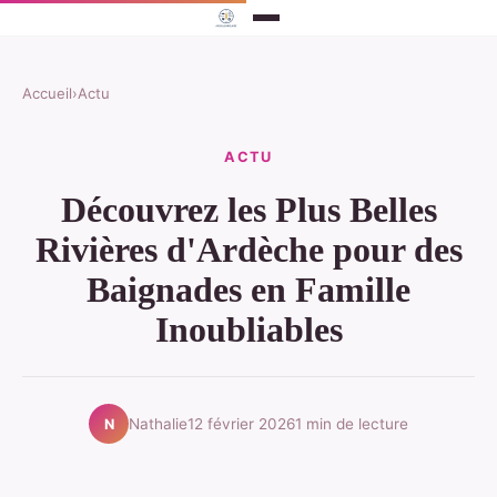
Accueil
›
Actu
ACTU
Découvrez les Plus Belles
Rivières d'Ardèche pour des
Baignades en Famille
Inoubliables
Nathalie
12 février 2026
1 min de lecture
N