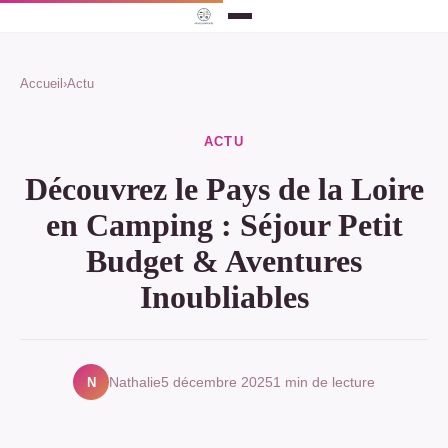
Accueil
›
Actu
ACTU
Découvrez le Pays de la Loire
en Camping : Séjour Petit
Budget & Aventures
Inoubliables
N
Nathalie
5 décembre 2025
1 min de lecture