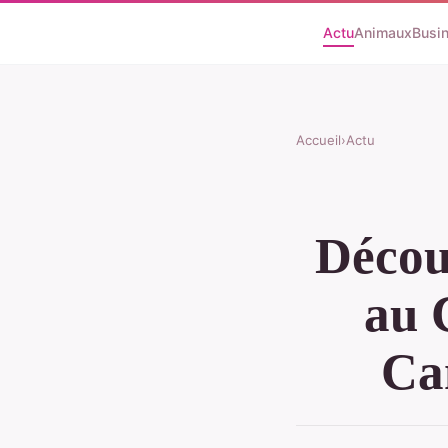
Actu
Animaux
Busi
Accueil
›
Actu
Décou
au 
Ca