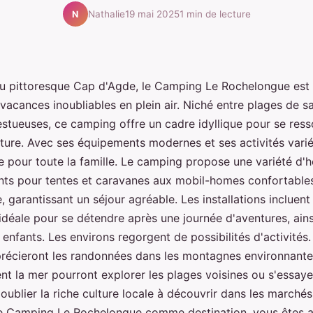
Nathalie
19 mai 2025
1 min de lecture
N
u pittoresque Cap d'Agde, le Camping Le Rochelongue est l
vacances inoubliables en plein air. Niché entre plages de sa
tueuses, ce camping offre un cadre idyllique pour se ress
ature. Avec ses équipements modernes et ses activités varié
te pour toute la famille. Le camping propose une variété d
s pour tentes et caravanes aux mobil-homes confortables
, garantissant un séjour agréable. Les installations incluent
 idéale pour se détendre après une journée d'aventures, ain
 enfants. Les environs regorgent de possibilités d'activité
précieront les randonnées dans les montagnes environnante
nt la mer pourront explorer les plages voisines ou s'essay
oublier la riche culture locale à découvrir dans les marchés 
le Camping Le Rochelongue comme destination, vous êtes a