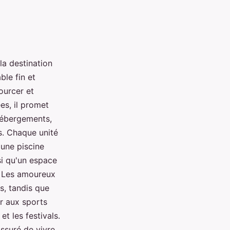
a destination
ble fin et
ourcer et
es, il promet
'hébergements,
. Chaque unité
 une piscine
si qu'un espace
s. Les amoureux
s, tandis que
er aux sports
et les festivals.
ssuré de vivre