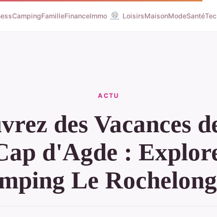
ness
Camping
Famille
Finance
Immo
Loisirs
Maison
Mode
Santé
Tec
ACTU
vrez des Vacances d
Cap d'Agde : Explore
mping Le Rochelong