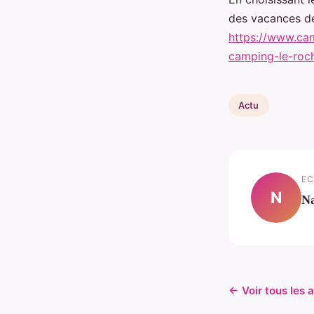
des vacances de
https://www.ca
camping-le-roc
Actu
EC
N
Na
← Voir tous les a