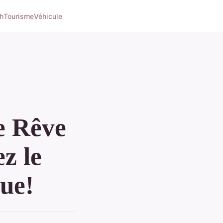
h
Tourisme
Véhicule
e Rêve
z le
ue!